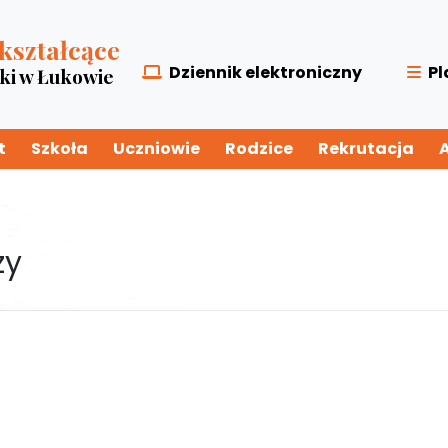
kształcące
Dziennik elektroniczny
Pl
zki w Łukowie
t
Szkoła
Uczniowie
Rodzice
Rekrutacja
zy