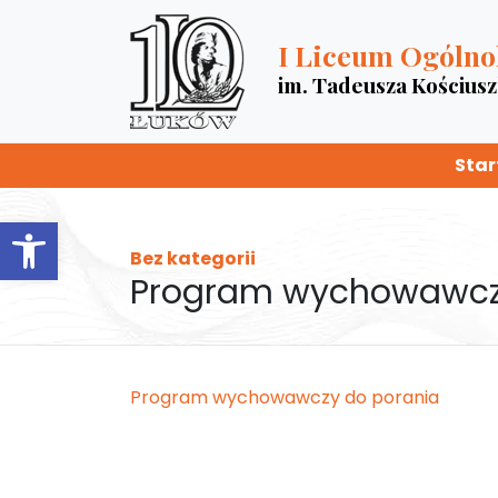
I Liceum Ogólno
im. Tadeusza Kościus
Star
Otwórz pasek narzędzi
Bez kategorii
Program wychowawc
Program wychowawczy do porania