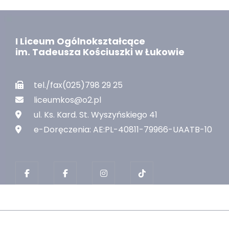
I Liceum Ogólnokształcące
im. Tadeusza Kościuszki w Łukowie
tel./fax(025)798 29 25
liceumkos@o2.pl
ul. Ks. Kard. St. Wyszyńskiego 41
e-Doręczenia: AE:PL-40811-79966-UAATB-10