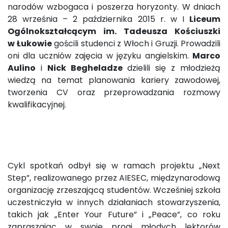
narodów wzbogaca i poszerza horyzonty. W dniach
28 września – 2 października 2015 r. w I
Liceum
Ogólnokształcącym im. Tadeusza Kościuszki
w Łukowie
gościli studenci z Włoch i Gruzji. Prowadzili
oni dla uczniów zajęcia w języku angielskim.
Marco
Aulino
i
Nick Begheladze
dzielili się z młodzieżą
wiedzą na temat planowania kariery zawodowej,
tworzenia CV oraz przeprowadzania rozmowy
kwalifikacyjnej.
Cykl spotkań odbył się w ramach projektu „Next
Step”, realizowanego przez AIESEC, międzynarodową
organizację zrzeszającą studentów. Wcześniej szkoła
uczestniczyła w innych działaniach stowarzyszenia,
takich jak „Enter Your Future” i „Peace”, co roku
zapraszając w swoje progi młodych lektorów