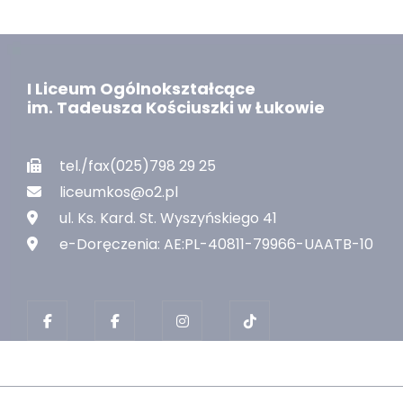
I Liceum Ogólnokształcące
im. Tadeusza Kościuszki w Łukowie
tel./fax(025)798 29 25
liceumkos@o2.pl
ul. Ks. Kard. St. Wyszyńskiego 41
e-Doręczenia: AE:PL-40811-79966-UAATB-10