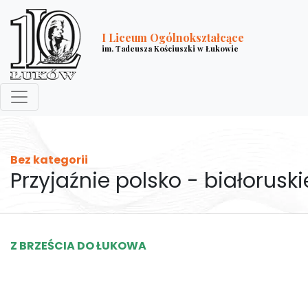
I Liceum Ogólnokształcące
im. Tadeusza Kościuszki w Łukowie
Bez kategorii
Przyjaźnie polsko - białoruski
Z BRZEŚCIA DO ŁUKOWA