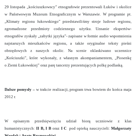
29 listopada „kościuszkowscy” etnografowie prezentowali Łuków i okolice
w Państwowym Muzeum Etnograficznym w Warszawie. W programie pt.
„Klimaty regionu łukowskiego” przedstawiliśmy stroje ludowe regionu,
zgromadzone przedmioty codziennego użytku. Uznanie ekspertów-
etnografów zyskały „zabytki języka”- zapisane w formie audio wspomnienia
najstarszych mieszkańców regionu, a także oryginalne teksty pieśni
obrzędowych z naszych okolic. Na scenie oklaskiwano uczennice
„Kościuszki”, które wykonały, z własnym akompaniamentem, „Piosenkę
o Ziemi Łukowskiej” oraz parę tancerzy prezentujących polkę podlaską.
Dalsze pomysły –
w trakcie realizacji, program trwa bowiem do końca maja
2012 r.
W opisanym przedsięwzięciu udział biorą uczniowie z klas
humanistycznych:
II B, I B
oraz
I C
pod opieką nauczycieli:
Małgorzaty
Wardak
i
Agaty Rzymowskiej
.