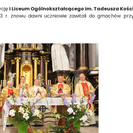
ycję
I Liceum Ogólnokształcącego im. Tadeusza Kośc
13 r. znowu dawni uczniowie zawitali do gmachów przy