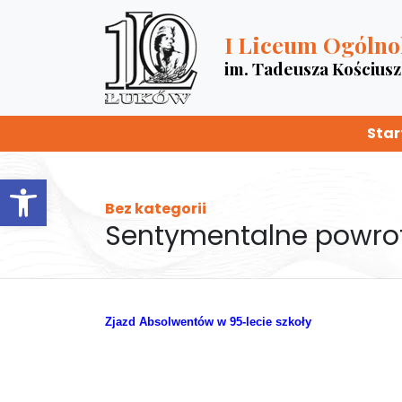
I Liceum Ogólno
im. Tadeusza Kościus
Star
Otwórz pasek narzędzi
Bez kategorii
Sentymentalne powroty
Zjazd Absolwentów w 95-lecie szkoły