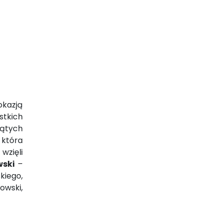
okazją
stkich
iątych
, która
wzięli
wski
–
kiego,
owski,