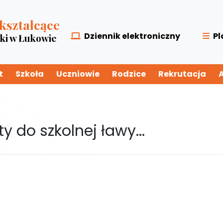
kształcące
Dziennik elektroniczny
Pl
zki w Łukowie
t
Szkoła
Uczniowie
Rodzice
Rekrutacja
 do szkolnej ławy...