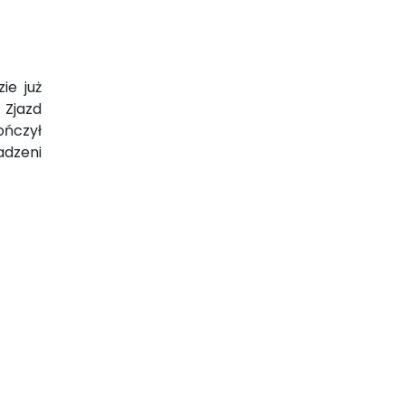
ie już
 Zjazd
ończył
adzeni