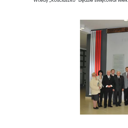
Wtedy „Kościuszko” będzie świętował wiek i