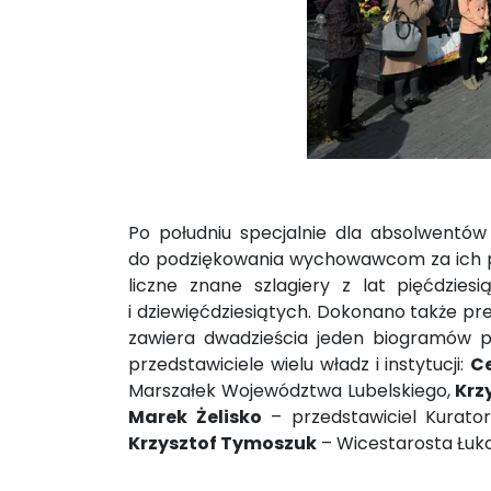
Po południu specjalnie dla absolwentów
do podziękowania wychowawcom za ich pr
liczne znane szlagiery z lat pięćdziesi
i dziewięćdziesiątych. Dokonano także preze
zawiera dwadzieścia jeden biogramów pos
przedstawiciele wielu władz i instytucji:
C
Marszałek Województwa Lubelskiego,
Krz
Marek Żelisko
– przedstawiciel Kurator
Krzysztof Tymoszuk
– Wicestarosta Łuko