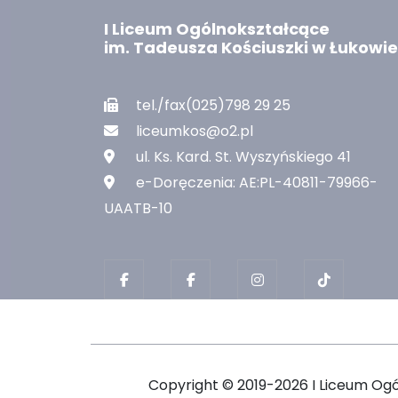
I Liceum Ogólnokształcące
im. Tadeusza Kościuszki w Łukowie
tel./fax(025)798 29 25
liceumkos@o2.pl
ul. Ks. Kard. St. Wyszyńskiego 41
e-Doręczenia: AE:PL-40811-79966-
UAATB-10
Copyright ©
2019-2026 I Liceum Og