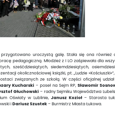
 przygotowano uroczystą galę. Stała się ona również 
acę pedagogiczną. Młodzież z I LO zaśpiewała dla wszy
ątych, sześćdziesiątych, siedemdziesiątych, osiemdzies
ntacji okolicznościowej książki, pt. „Ludzie »Kościuszki«”
taci związanych ze szkołą. W części oficjalnej udział 
ezary Kucharski
– poseł na Sejm RP,
Sławomir Sosno
ysztof Głuchowski
– radny Sejmiku Województwa Lubels
ium Oświaty w Lublinie,
Janusz Kozioł
– Starosta Łuk
wski i
Dariusz Szustek
– Burmistrz Miasta Łukowa.