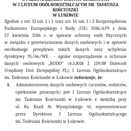
W I LICEUM OGÓLNOKSZTAŁCĄCYM IM. TADEUSZA
KOŚCIUSZKI
W ŁUKOWIE
Zgodnie z art. 13 ust. 1 i 2 oraz art. 14 ust. 1 i 2
Rozporządzenia
Parlamentu Europejskiego i Rady (UE) 2016/679 z dnia
27 kwietnia 2016 r. w sprawie ochrony osób fizycznych
w związku z przetwarzaniem danych osobowych i w sprawie
swobodnego przepływu takich danych oraz uchylenia
dyrektywy 95/46/WE – ogólne rozporządzenie o ochronie
danych osobowych „RODO” (
4.5.2016 L 119/38 Dziennik
Urzędowy Unii Europejskiej PL),
I Liceum Ogólnokształcące
im. Tadeusza Kościuszki w Łukowie
informuje, że
:
1.
Administratorem danych osobowych (uczniów, rodziców,
opiekunów prawnych) jest I Liceum Ogólnokształcące
im. Tadeusza Kościuszki w Łukowie z siedzibą przy
ul. Ks. Kard. St. Wyszyńskiego 41, reprezentowane
przez Dyrektora I Liceum Ogólnokształcącego
im. Tadeusza Kościuszki w Łukowie.