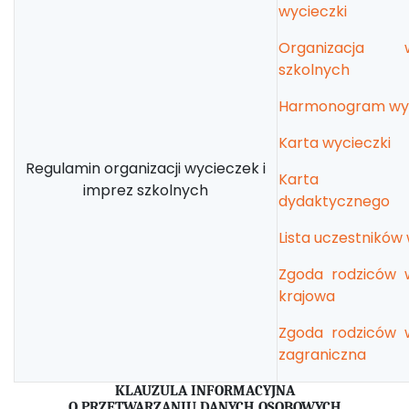
wycieczki
Organizacja w
szkolnych
Harmonogram wyc
Karta wycieczki
Regulamin organizacji wycieczek i
Karta wy
imprez szkolnych
dydaktycznego
Lista uczestników
Zgoda rodziców 
krajowa
Zgoda rodziców 
zagraniczna
KLAUZULA INFORMACYJNA
O PRZETWARZANIU DANYCH OSOBOWYCH