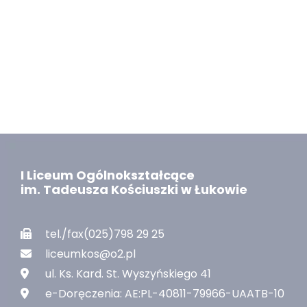
I Liceum Ogólnokształcące
im. Tadeusza Kościuszki w Łukowie
tel./fax(025)798 29 25
liceumkos@o2.pl
ul. Ks. Kard. St. Wyszyńskiego 41
e-Doręczenia: AE:PL-40811-79966-UAATB-10