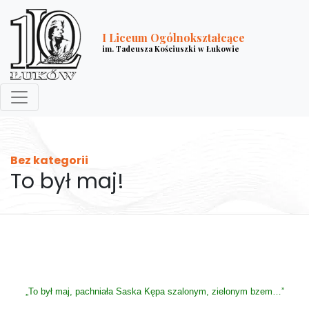
I Liceum Ogólnokształcące
im. Tadeusza Kościuszki w Łukowie
Bez kategorii
To był maj!
„To był maj, pachniała Saska Kępa szalonym, zielonym bzem…”