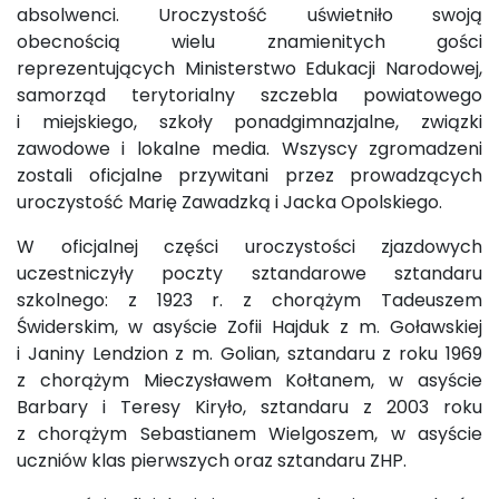
absolwenci. Uroczystość uświetniło swoją
obecnością wielu znamienitych gości
reprezentujących Ministerstwo Edukacji Narodowej,
samorząd terytorialny szczebla powiatowego
i miejskiego, szkoły ponadgimnazjalne, związki
zawodowe i lokalne media. Wszyscy zgromadzeni
zostali oficjalne przywitani przez prowadzących
uroczystość Marię Zawadzką i Jacka Opolskiego.
W oficjalnej części uroczystości zjazdowych
uczestniczyły poczty sztandarowe sztandaru
szkolnego: z 1923 r. z chorążym Tadeuszem
Świderskim, w asyście Zofii Hajduk z m. Goławskiej
i Janiny Lendzion z m. Golian, sztandaru z roku 1969
z chorążym Mieczysławem Kołtanem, w asyście
Barbary i Teresy Kiryło, sztandaru z 2003 roku
z chorążym Sebastianem Wielgoszem, w asyście
uczniów klas pierwszych oraz sztandaru ZHP.