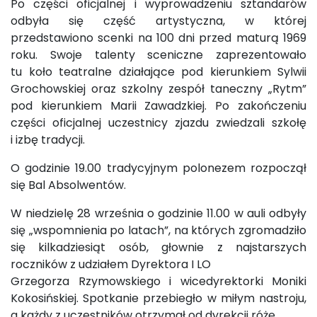
Po części oficjalnej i wyprowadzeniu sztandarów
odbyła się część artystyczna, w której
przedstawiono scenki na 100 dni przed maturą 1969
roku. Swoje talenty sceniczne zaprezentowało
tu koło teatralne działające pod kierunkiem Sylwii
Grochowskiej oraz szkolny zespół taneczny „Rytm”
pod kierunkiem Marii Zawadzkiej. Po zakończeniu
części oficjalnej uczestnicy zjazdu zwiedzali szkołę
i izbę tradycji.
O godzinie 19.00 tradycyjnym polonezem rozpoczął
się Bal Absolwentów.
W niedzielę 28 września o godzinie 11.00 w auli odbyły
się „wspomnienia po latach”, na których zgromadziło
się kilkadziesiąt osób, głownie z najstarszych
roczników z udziałem Dyrektora I LO
Grzegorza Rzymowskiego i wicedyrektorki Moniki
Kokosińskiej. Spotkanie przebiegło w miłym nastroju,
a każdy z uczestników otrzymał od dyrekcji różę.