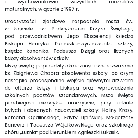
i wychowankowie wszystkich roczników
maturalnych, włącznie z 1997 r.
Uroczystości zjazdowe rozpoczęła msza św.
w kościele pw. Podwyższenia Krzyża Świętego,
pod przewodnictwem Jego Ekscelencji księdza
Biskupa Henryka Tomasika-wychowanka szkoły,
księdza kanonika. Tadeusza Dzięgi oraz licznych
księży absolwentów szkoły.
Mszę świętą poprzedziły okolicznościowe rozważania
ks. Zbigniewa Chabra-absolwenta szkoły, po czym
nastąpiło procesjonalne wejście głównymi drzwiami
do ołtarza księży i biskupa oraz wprowadzenie
szkolnych pocztów sztandarowych. Msza święta
przebiegała niezwykle uroczyście, przy udziale
byłych i obecnych nauczycieli szkoły: Haliny Krasy,
Romana Opalińskiego, Edyty Lipińskiej, Małgorzaty
Bancerz i Tadeusza Wójcikowskiego oraz szkolnego
chóru „Lutnia” pod kierunkiem Agnieszki Łukasik.