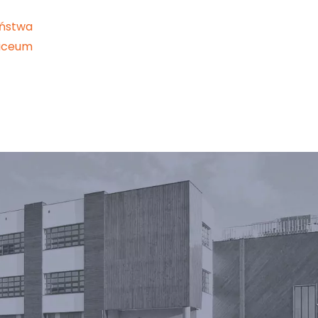
eństwa
Liceum