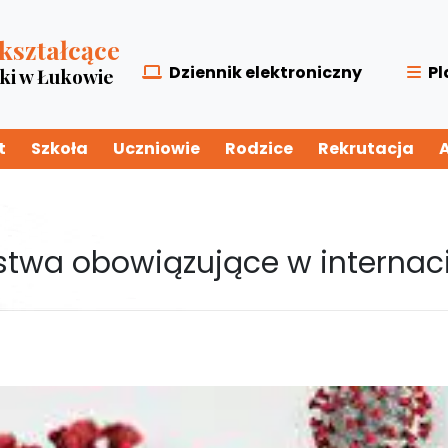
kształcące
Dziennik elektroniczny
Pl
zki w Łukowie
t
Szkoła
Uczniowie
Rodzice
Rekrutacja
stwa obowiązujące w internac