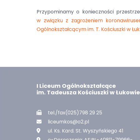
Przypominamy o konieczności przestrz
w związku z zagrożeniem koronawiruse
Ogólnokształcącym im. T. Kościuszki w Łuk
I Liceum Ogólnokształcące
im. Tadeusza Kościuszki w Łukowie
tel./fax(025)798 29 25
liceumkos@o2.pl
ul. Ks. Kard. St. Wyszyńskiego 41
e-Doręczenia: AE:PL-40811-79966-