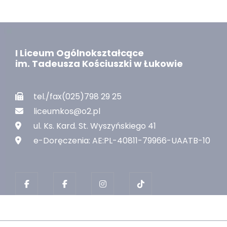
I Liceum Ogólnokształcące
im. Tadeusza Kościuszki w Łukowie
tel./fax(025)798 29 25
liceumkos@o2.pl
ul. Ks. Kard. St. Wyszyńskiego 41
e-Doręczenia: AE:PL-40811-79966-UAATB-10