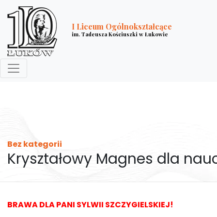
I Liceum Ogólnokształcące
im. Tadeusza Kościuszki w Łukowie
Bez kategorii
Kryształowy Magnes dla naucz
BRAWA DLA PANI SYLWII SZCZYGIELSKIEJ!