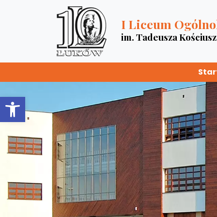
I Liceum Ogólno
im. Tadeusza Kościus
Star
Otwórz pasek narzędzi