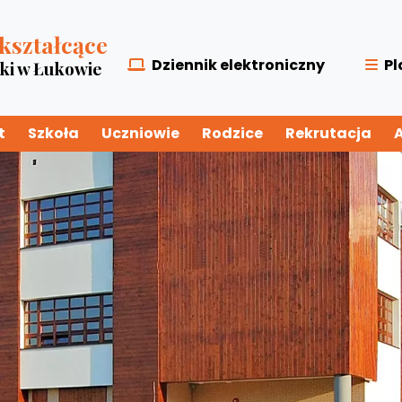
kształcące
Dziennik elektroniczny
Pl
zki w Łukowie
t
Szkoła
Uczniowie
Rodzice
Rekrutacja